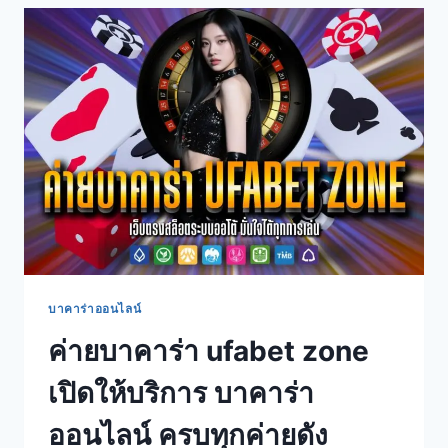
บาคาร่าออนไลน์
ค่ายบาคาร่า ufabet zone
เปิดให้บริการ บาคาร่า
ออนไลน์ ครบทุกค่ายดัง