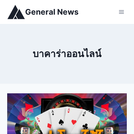
General News
บาคาร่าออนไลน์