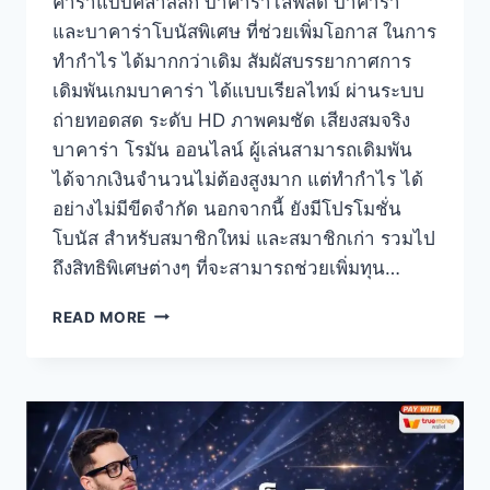
คาร่าแบบคลาสสิก บาคาร่าไลฟ์สด บาคาร่า
และบาคาร่าโบนัสพิเศษ ที่ช่วยเพิ่มโอกาส ในการ
ทำกำไร ได้มากกว่าเดิม สัมผัสบรรยากาศการ
เดิมพันเกมบาคาร่า ได้แบบเรียลไทม์ ผ่านระบบ
ถ่ายทอดสด ระดับ HD ภาพคมชัด เสียงสมจริง
บาคาร่า โรมัน ออนไลน์ ผู้เล่นสามารถเดิมพัน
ได้จากเงินจำนวนไม่ต้องสูงมาก แต่ทำกำไร ได้
อย่างไม่มีขีดจำกัด นอกจากนี้ ยังมีโปรโมชั่น
โบนัส สำหรับสมาชิกใหม่ และสมาชิกเก่า รวมไป
ถึงสิทธิพิเศษต่างๆ ที่จะสามารถช่วยเพิ่มทุน…
READ MORE