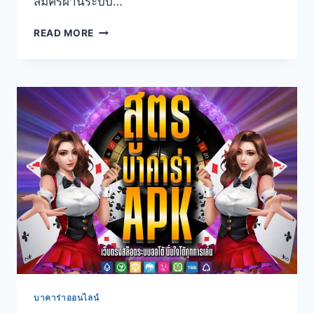
สมัครผ่านระบบ…
READ MORE
บาคาร่าออนไลน์